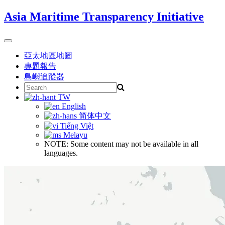
Skip
Asia Maritime Transparency Initiative
to
content
Toggle
navigation
亞太地區地圖
專題報告
島嶼追蹤器
Search
for:
TW
English
简体中文
Tiếng Việt
Melayu
NOTE: Some content may not be available in all
languages.