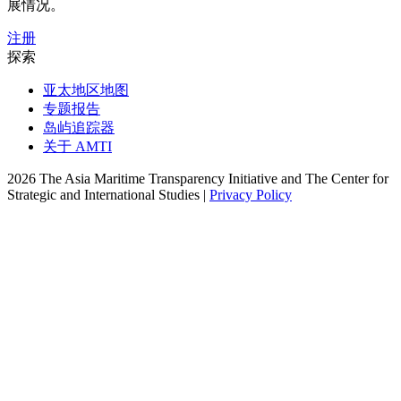
展情况。
注册
探索
亚太地区地图
专题报告
岛屿追踪器
关于 AMTI
2026 The Asia Maritime Transparency Initiative and The Center for
Strategic and International Studies |
Privacy Policy