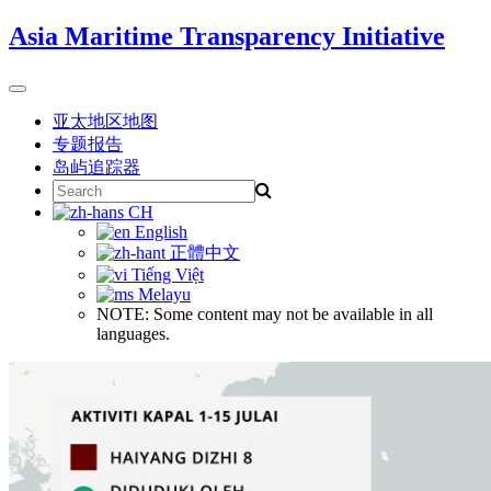
Skip
Asia Maritime Transparency Initiative
to
content
Toggle
navigation
亚太地区地图
专题报告
岛屿追踪器
Search
for:
CH
English
正體中文
Tiếng Việt
Melayu
NOTE: Some content may not be available in all
languages.