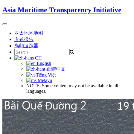
Skip
Asia Maritime Transparency Initiative
to
content
Toggle
navigation
亚太地区地图
专题报告
岛屿追踪器
Search
for:
CH
English
正體中文
Tiếng Việt
Melayu
NOTE: Some content may not be available in all
languages.