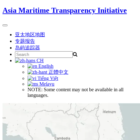
Skip
Asia Maritime Transparency Initiative
to
content
Toggle
navigation
亚太地区地图
专题报告
岛屿追踪器
Search
for:
CH
English
正體中文
Tiếng Việt
Melayu
NOTE: Some content may not be available in all
languages.