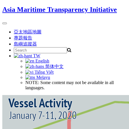
Skip
Asia Maritime Transparency Initiative
to
content
Toggle
navigation
亞太地區地圖
專題報告
島嶼追蹤器
Search
for:
TW
English
简体中文
Tiếng Việt
Melayu
NOTE: Some content may not be available in all
languages.