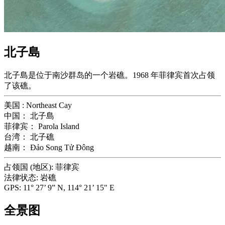
北子島
北子島是位于南沙群岛的一个岩礁。1968 年菲律宾首次占领
了该礁。
美国 :
Northeast Cay
中国：
北子島
菲律宾：
Parola Island
台湾：
北子礁
越南：
Đảo Song Tử Đông
占领国 (地区):
菲律宾
法律状态:
岩礁
GPS:
11° 27’ 9” N, 114° 21’ 15" E
全景图