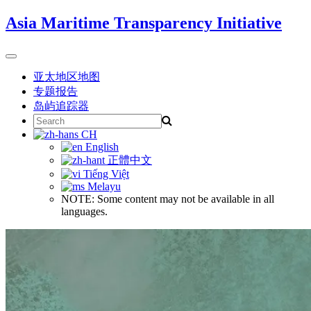
Skip
Asia Maritime Transparency Initiative
to
content
Toggle
navigation
亚太地区地图
专题报告
岛屿追踪器
Search
for:
CH
English
正體中文
Tiếng Việt
Melayu
NOTE: Some content may not be available in all
languages.