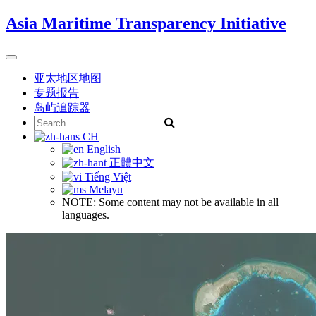
Skip
Asia Maritime Transparency Initiative
to
content
Toggle
navigation
亚太地区地图
专题报告
岛屿追踪器
Search
for:
CH
English
正體中文
Tiếng Việt
Melayu
NOTE: Some content may not be available in all
languages.