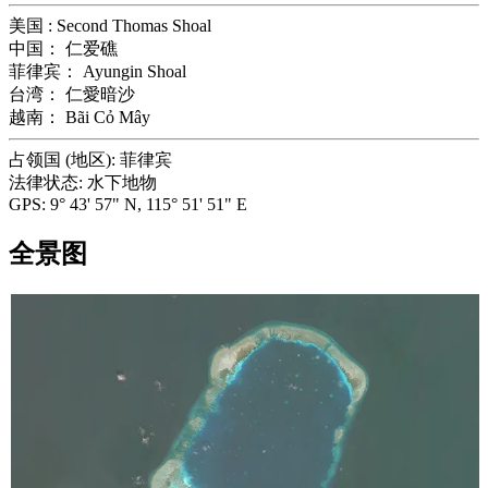
美国 :
Second Thomas Shoal
中国：
仁爱礁
菲律宾：
Ayungin Shoal
台湾：
仁愛暗沙
越南：
Bãi Cỏ Mây
占领国 (地区):
菲律宾
法律状态:
水下地物
GPS:
9° 43' 57" N, 115° 51' 51" E
全景图