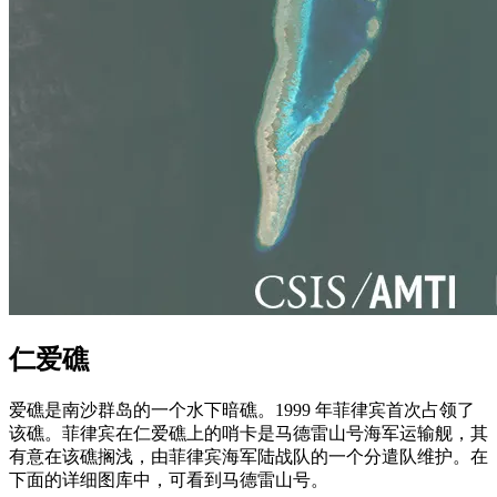
仁爱礁
爱礁是南沙群岛的一个水下暗礁。1999 年菲律宾首次占领了
该礁。菲律宾在仁爱礁上的哨卡是马德雷山号海军运输舰，其
有意在该礁搁浅，由菲律宾海军陆战队的一个分遣队维护。在
下面的详细图库中，可看到马德雷山号。