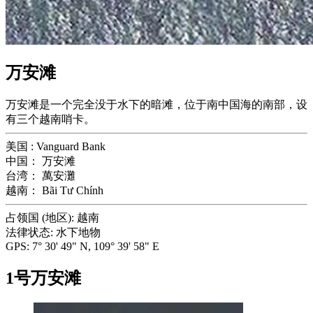
万安滩
万安滩是一个完全没于水下的暗滩，位于南中国海的南部，设
有三个越南哨卡。
美国 :
Vanguard Bank
中国：
万安滩
台湾：
萬安灘
越南：
Bãi Tư Chính
占领国 (地区):
越南
法律状态:
水下地物
GPS:
7° 30' 49" N, 109° 39' 58" E
1号万安滩