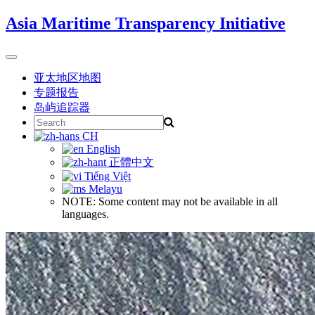
Skip
Asia Maritime Transparency Initiative
to
content
Toggle
navigation
亚太地区地图
专题报告
岛屿追踪器
Search
for:
CH
English
正體中文
Tiếng Việt
Melayu
NOTE: Some content may not be available in all
languages.