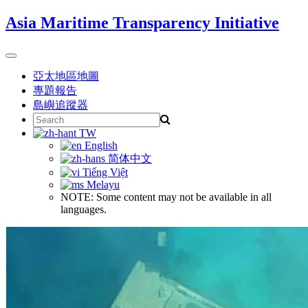
Skip
Asia Maritime Transparency Initiative
to
content
Toggle
navigation
亞太地區地圖
專題報告
島嶼追蹤器
Search
for:
TW
English
简体中文
Tiếng Việt
Melayu
NOTE: Some content may not be available in all
languages.