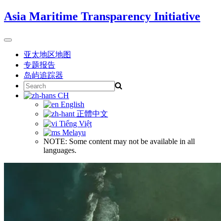
Skip
Asia Maritime Transparency Initiative
to
content
Toggle
navigation
亚太地区地图
专题报告
岛屿追踪器
Search
for:
CH
English
正體中文
Tiếng Việt
Melayu
NOTE: Some content may not be available in all
languages.