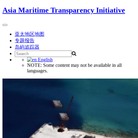
Skip
Asia Maritime Transparency Initiative
to
content
Toggle
navigation
亚太地区地图
专题报告
岛屿追踪器
Search
for:
English
NOTE: Some content may not be available in all
languages.