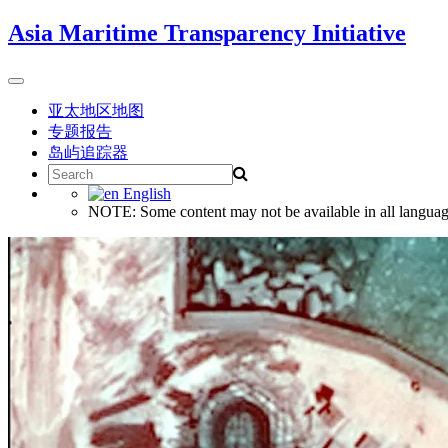
Skip
Asia Maritime Transparency Initiative
to
content
Toggle
navigation
亚太地区地图
专题报告
岛屿追踪器
Search
for:
English
NOTE: Some content may not be available in all languag