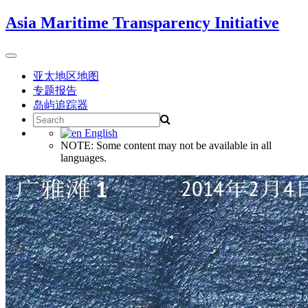
Skip
Asia Maritime Transparency Initiative
to
content
Toggle
navigation
亚太地区地图
专题报告
岛屿追踪器
Search
for:
English
NOTE: Some content may not be available in all
languages.