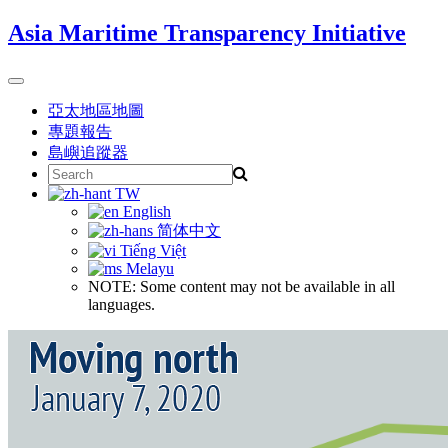
Skip
Asia Maritime Transparency Initiative
to
content
Toggle
navigation
亞太地區地圖
專題報告
島嶼追蹤器
Search
for:
TW
English
简体中文
Tiếng Việt
Melayu
NOTE: Some content may not be available in all
languages.