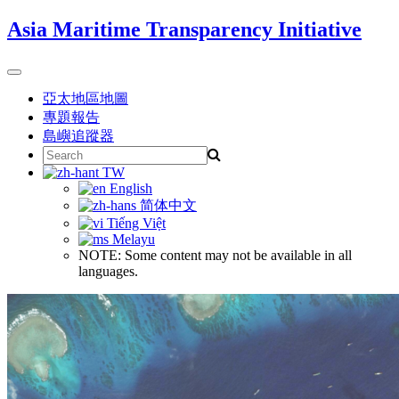
Skip
Asia Maritime Transparency Initiative
to
content
Toggle
navigation
亞太地區地圖
專題報告
島嶼追蹤器
Search
for:
TW
English
简体中文
Tiếng Việt
Melayu
NOTE: Some content may not be available in all
languages.