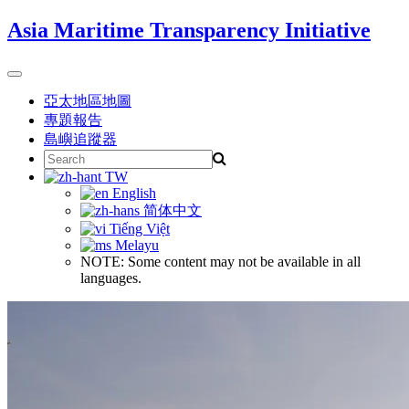
Skip
Asia Maritime Transparency Initiative
to
content
Toggle
navigation
亞太地區地圖
專題報告
島嶼追蹤器
Search
for:
TW
English
简体中文
Tiếng Việt
Melayu
NOTE: Some content may not be available in all
languages.