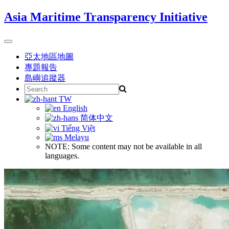
Skip
Asia Maritime Transparency Initiative
to
content
Toggle
navigation
亞太地區地圖
專題報告
島嶼追蹤器
Search
for:
TW
English
简体中文
Tiếng Việt
Melayu
NOTE: Some content may not be available in all
languages.