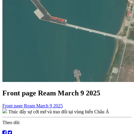
Front page Ream March 9 2025
Điều
Front page Ream March 9 2025
Thúc đẩy sự cởi mở và trao đổi tại vùng biển Châu Á
hướng
bài
Theo dõi
viết