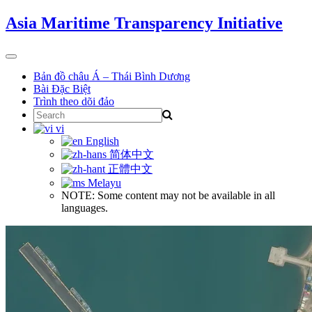
Skip
Asia Maritime Transparency Initiative
to
content
Toggle
navigation
Bản đồ châu Á – Thái Bình Dương
Bài Đặc Biệt
Trình theo dõi đảo
Search
for:
vi
English
简体中文
正體中文
Melayu
NOTE: Some content may not be available in all
languages.