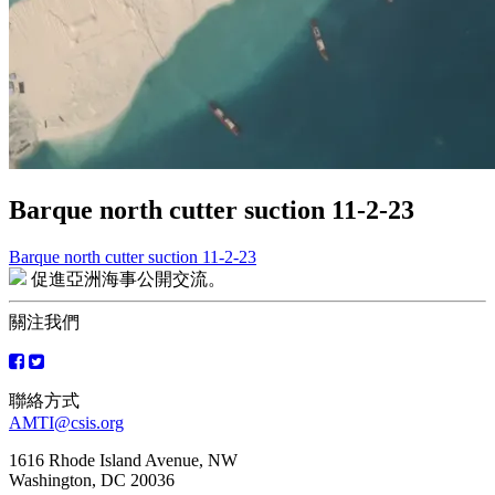
Barque north cutter suction 11-2-23
Barque north cutter suction 11-2-23
文
促進亞洲海事公開交流。
章
關注我們
導
覽
聯絡方式
AMTI@csis.org
1616 Rhode Island Avenue, NW
Washington, DC 20036