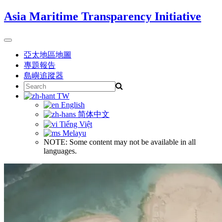
Skip
Asia Maritime Transparency Initiative
to
content
Toggle
navigation
亞太地區地圖
專題報告
島嶼追蹤器
Search
for:
TW
English
简体中文
Tiếng Việt
Melayu
NOTE: Some content may not be available in all
languages.