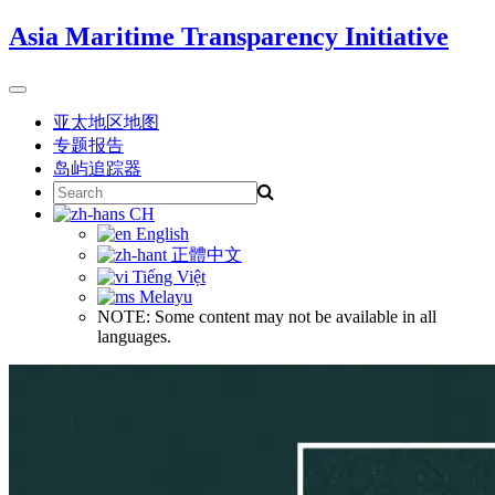
Skip
Asia Maritime Transparency Initiative
to
content
Toggle
navigation
亚太地区地图
专题报告
岛屿追踪器
Search
for:
CH
English
正體中文
Tiếng Việt
Melayu
NOTE: Some content may not be available in all
languages.