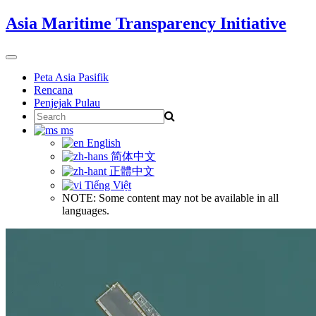
Skip
Asia Maritime Transparency Initiative
to
content
Toggle
navigation
Peta Asia Pasifik
Rencana
Penjejak Pulau
Search
for:
ms
English
简体中文
正體中文
Tiếng Việt
NOTE: Some content may not be available in all
languages.